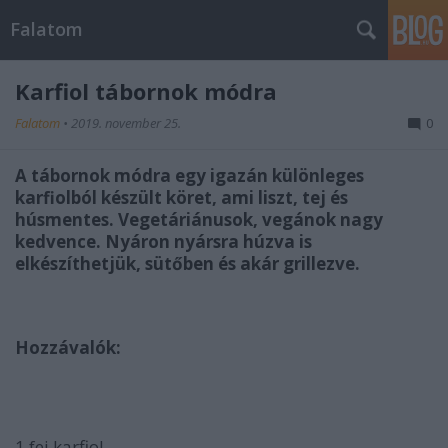
Falatom
Karfiol tábornok módra
Falatom
•
2019. november 25.
0
A tábornok módra egy igazán különleges
karfiolból készült köret, ami liszt, tej és
húsmentes. Vegetáriánusok, vegánok nagy
kedvence. Nyáron nyársra húzva is
elkészíthetjük, sütőben és akár grillezve.
Hozzávalók:
1 fej karfiol