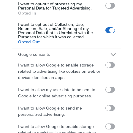
I want to opt-out of processing my
Personal Data for Targeted Advertising.
Opted In
I want to opt-out of Collection, Use,
Retention, Sale, and/or Sharing of my
Personal Data that Is Unrelated with the
Purposes for which it was collected.
Opted Out
Google consents
I want to allow Google to enable storage
related to advertising like cookies on web or
device identifiers in apps.
Címkék:
köret
pikáns
szójaszósz
chili
karfiol
gluténmentes
I want to allow my user data to be sent to
vegetáriánus
újhagyma
vegán
szezámmagos
lisztmentes
Google for online advertising purposes.
repceolaj
fő az étel
tábornok módra
I want to allow Google to send me
personalized advertising.
I want to allow Google to enable storage
Ajánlott bejegyzések:
related to analytics like cookies on web or