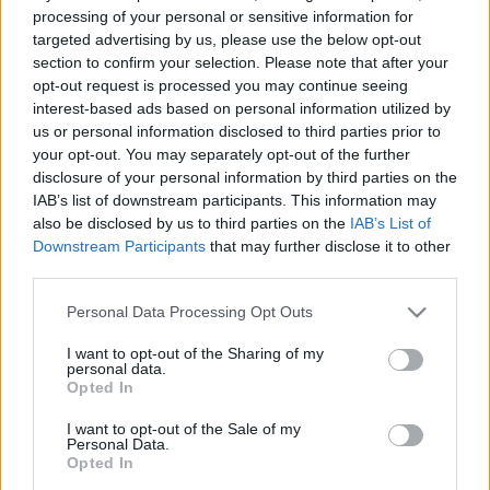
kis tálba a repceolajat, a kukoricakeményítőt, a chili-
processing of your personal or sensitive information for
t és a szójaszószt és kenegessük rá a karfiolrózsákra,
targeted advertising by us, please use the below opt-out
section to confirm your selection. Please note that after your
végül szórjuk meg a pirított szezámmaggal és az
opt-out request is processed you may continue seeing
apróra vágott újhagymával.180 fokon 20-25 perc
interest-based ads based on personal information utilized by
alatt süssük,készre,aranybarnává.
us or personal information disclosed to third parties prior to
your opt-out. You may separately opt-out of the further
disclosure of your personal information by third parties on the
IAB’s list of downstream participants. This information may
also be disclosed by us to third parties on the
IAB’s List of
Downstream Participants
that may further disclose it to other
third parties.
Please note that this website/app uses one or more Google
Personal Data Processing Opt Outs
services and may gather and store information including but
not limited to your visit or usage behaviour. You may click to
I want to opt-out of the Sharing of my
personal data.
grant or deny consent to Google and its third-party tags to
Opted In
use your data for below specified purposes in below Google
consent section.
I want to opt-out of the Sale of my
Personal Data.
Opted In