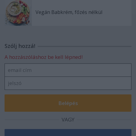
Vegán Babkrém, főzés nélkül
Szólj hozzá!
A hozzászóláshoz be kell lépned!
VAGY