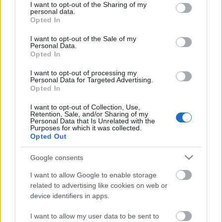
not limited to your visit or usage behaviour. You may click to
I want to opt-out of the Sharing of my
personal data.
grant or deny consent to Google and its third-party tags to
Opted In
use your data for below specified purposes in below Google
consent section.
I want to opt-out of the Sale of my
Personal Data.
Opted In
Nagymamám kukoricaprósza
receptje
I want to opt-out of processing my
Personal Data for Targeted Advertising.
Opted In
Falatom
•
2019. április 15.
0
I want to opt-out of Collection, Use,
Retention, Sale, and/or Sharing of my
A kukorica prósza készítése pofonegyszerű, és kevés
Personal Data that Is Unrelated with the
munkát igényel. A prósza olyan, mint egy igazán jó
Purposes for which it was collected.
Opted Out
piskóta: könnyű és lágy. Az igazi prószát házi tejből
készült aludttejjel készítik, de az az igazság, hogy ez
Google consents
sima bolti kefirrel is mennyei. A nagymama házi…
I want to allow Google to enable storage
related to advertising like cookies on web or
device identifiers in apps.
I want to allow my user data to be sent to