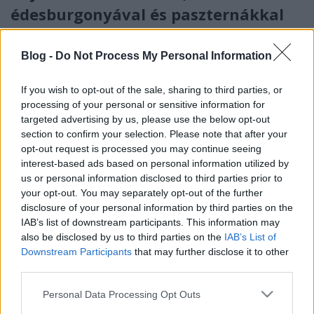
édesburgonyával és paszternákkal
Falatom
•
2019. december 02.
0
Blog -
Do Not Process My Personal Information
Egy igazi férfias, kiadós őszi vacsora. A Bajor sült is
önmagában egy mennyei, ízletes étel, de ezekkel a
If you wish to opt-out of the sale, sharing to third parties, or
fűszerekkel tovább fokozva, mindenkit levesz a
processing of your personal or sensitive information for
lábáról. Kiválóan bele illik akár a Karácsonyi
targeted advertising by us, please use the below opt-out
menüsorba is, és még másnap hidegen reggelire is
section to confirm your selection. Please note that after your
tökéletes. Hozzávalók: Húshoz: 1,5 kg bőrös…
opt-out request is processed you may continue seeing
interest-based ads based on personal information utilized by
us or personal information disclosed to third parties prior to
your opt-out. You may separately opt-out of the further
disclosure of your personal information by third parties on the
IAB’s list of downstream participants. This information may
also be disclosed by us to third parties on the
IAB’s List of
Downstream Participants
that may further disclose it to other
third parties.
Please note that this website/app uses one or more Google
Personal Data Processing Opt Outs
services and may gather and store information including but