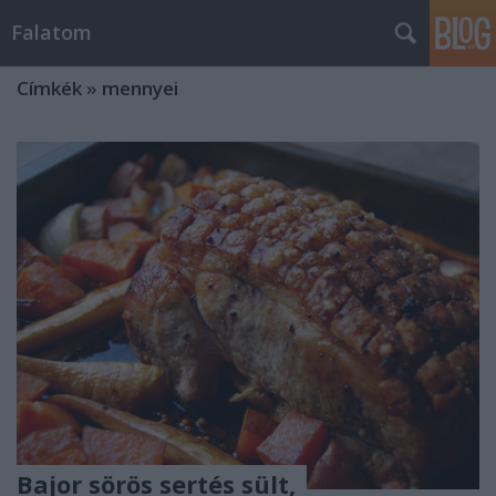
Falatom
Címkék
»
mennyei
Bajor sörös sertés sült,