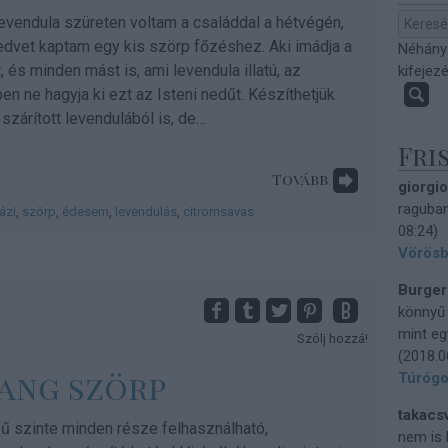
vendula szüreten voltam a családdal a hétvégén,
edvet kaptam egy kis szörp főzéshez. Aki imádja a
Néhány
t, és minden mást is, ami levendula illatú, az
kifejez
 ne hagyja ki ezt az Isteni nedűt. Készíthetjük
 szárított levendulából is, de…
Fri
Tovább
giorgi
raguban
ázi
,
szörp
,
édesem
,
levendulás
,
citromsavas
08:24
)
Vörösb
Burger
könnyű 
mint eg
Szólj hozzá!
(
2018.0
pang szörp
Túróg
takacs
ű szinte minden része felhasználható,
nem is 