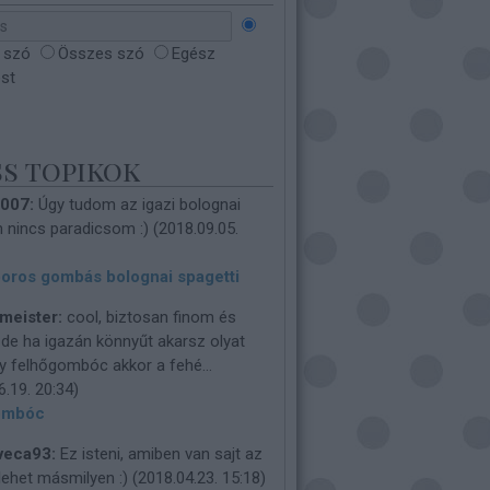
 szó
Összes szó
Egész
ést
ss topikok
o007:
Úgy tudom az igazi bolognai
 nincs paradicsom :)
(
2018.09.05.
oros gombás bolognai spagetti
meister:
cool, biztosan finom és
de ha igazán könnyűt akarsz olyat
y felhőgombóc akkor a fehé...
6.19. 20:34
)
ombóc
veca93:
Ez isteni, amiben van sajt az
lehet másmilyen :)
(
2018.04.23. 15:18
)