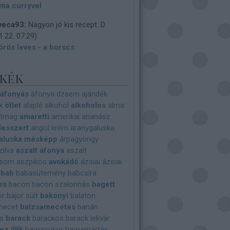
ma curryvel
veca93:
Nagyon jó kis recept .D
1.22. 07:29
)
örös leves - a borscs
kék
áfonyás
áfonya dzsem
ajándék
 ötlet
alaplé
alkohol
alkoholos
alma
ntmag
amaretti
amerikai
ananász
desszert
angol krém
aranygaluska
aluska mésképp
árpagyöngy
zilva
aszalt áfonya
aszalt
csom
aszpikos
avokádó
ázsiai
ázsiai
bab
babasütemény
babcsíra
es
bacon
bacon szalonnás
bagett
ör
bajor sült
bakonyi
balaton
mecet
balzsamecetes
banán
s
barack
barackos
barack lekvár
z illik
barnacukor
barnamártás