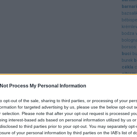
barnar
bazsal
bébisp
krémle
bodza v
bologna
borsos
buci
bu
burek
b
cékla
c
citrom
cseres
Not Process My Personal Information
süti
csi
csillag
csípős
to opt-out of the sale, sharing to third parties, or processing of your per
formation for targeted advertising by us, please use the below opt-out s
csirkeh
r selection. Please note that after your opt-out request is processed y
csirkem
eing interest-based ads based on personal information utilized by us or
csirkem
disclosed to third parties prior to your opt-out. You may separately opt-
csirke
losure of your personal information by third parties on the IAB’s list of
csoki
c