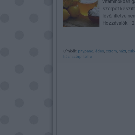
vitaminokban g
szörpöt készíth
lévő, illetve n
Hozzávalók: 
Címkék:
pitypang
,
édes
,
citrom
,
házi
,
cuk
házi szörp
,
télire