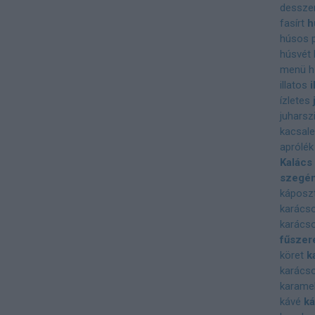
dessze
fasírt
h
húsos p
húsvét
menü
h
illatos
i
ízletes
juharsz
kacsal
aprólék
Kalács
szegé
káposz
karácso
karácso
fűszer
köret
k
karácso
karamel
kávé
ká