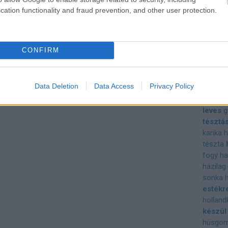
grapefr
cation functionality and fraud prevention, and other user protection.
gyerme
gyömbé
gyorsa
CONFIRM
finoms
reggeli
gyümöl
Data Deletion
Data Access
Privacy Policy
gyümöl
gyümölc
leves
g
tésztá
karika
tészta
fogy
ha
házilag
sonka
estékr
hollan
készül
húsgo