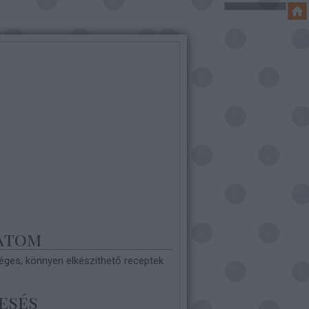
atom
ges, könnyen elkészíthető receptek
esés