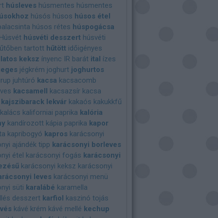
rt
húsleves
húsmentes
húsmentes
úsokhoz
húsós
húsos
húsos étel
alacsinta
húsos rétes
húspogácsa
Húsvét
húsvéti desszert
húsvéti
űtőben tartott
hűtött
időigényes
llatos keksz
ínyenc
IR barát
ital
ízes
jeges
jégkrém
joghurt
joghurtos
irup
juhtúró
kacsa
kacsacomb
eves
kacsamell
kacsazsír
kacsa
kajszibarack lekvár
kakaós
kakukkfű
kalács
kaliforniai paprika
kalória
ny
kandírozott
kápia paprika
kapor
ta
kapribogyó
kapros
karácsonyi
nyi ajándék tipp
karácsonyi borleves
nyi étel
karácsonyi fogás
karácsonyi
ezésű
karácsonyi keksz
karácsonyi
arácsonyi leves
karácsonyi menü
nyi süti
karalábé
karamella
lés desszert
karfiol
kaszinó tojás
vés
kávé krém
kávé mellé
kechup