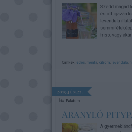
Szedd magad le
és ott igazán k
levendula illatá
semmiféleképpen
friss, vagy akár
Címkék:
édes
,
menta
,
citrom
,
levendula
,
h
2019.jún.22.
Írta:
Falatom
Aranyló pity
A gyermekláncf