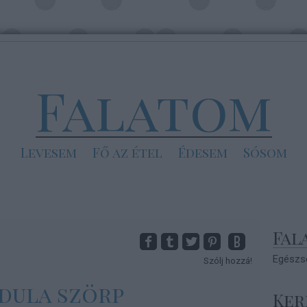
Falatom
Levesem
Fő az étel
Édesem
Sósom
Fal
Egészsé
Szólj hozzá!
dula szörp
Ker