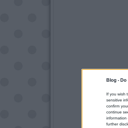
Blog -
Do 
If you wish 
sensitive in
confirm you
continue se
information 
further disc