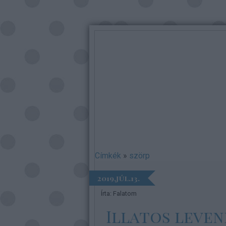
Címkék
»
szörp
2019.júl.13.
Írta:
Falatom
Illatos leven