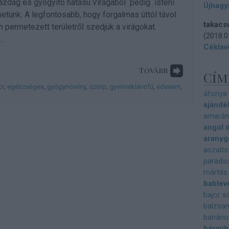
azdag és gyógyító hatású.Virágából pedig isteni
Újhagy
etünk. A legfontosabb, hogy forgalmas úttól távol
takacs
em permetezett területről szedjük a virágokat.
(
2018.0
2…
Céklav
Tovább
Cím
or
,
egészséges
,
gyógynövény
,
szörp
,
gyermekláncfű
,
édesem
,
áfonya
ajándék
amará
angol 
aranyg
aszalts
paradi
mártás
bablev
bajor s
balzsa
banáno
bármihe