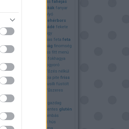
gylalt
fagyos
fahéj
fahéjas
fahéjas
ahéjjas
fánk
fánk rudacskák
fanyar
ka
farsang
fasírt
fasírt golyó
ab
fehérbor
fehérboros
fehérbors
oki
fehérje
fehér csokoládé
fekete
fenyő
fenyőmag
fenyőrügy
gy szirup
férfiaknak
férfias
feta
feta
nn sütemény
finom
finomság
finomség
ebéd
finom vacsora
fitness
fitt menü
nü
főa
főétel
fogyókurás
fokhagya
yma
fokhagymás
földimogyoró
bor
forrócsoki
forró ital
főzés nélkül
tel
francia desszert
francia pite
friss
sült
friss saláta
frittata
fusilli
füstölt
üstölt sajt
füstölt sonka
fűszeres
keverék
fűszernövények
aprika
fűszervaj
garnéla
gazdag
esztenye
glutén
gluténmentes
glutén
s
gnocchi
gofri
gomba
gombás
leves
göngyölt
göngyölt hús
zénamag
gouda
gránátalma