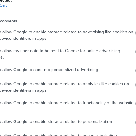
fagyi
fa
Out
csiga
f
fapálci
consents
fehérb
fehércs
o allow Google to enable storage related to advertising like cookies on
szeder
evice identifiers in apps.
fenyőrü
sajt
fi
o allow my user data to be sent to Google for online advertising
finom 
s.
fit me
fokhag
to allow Google to send me personalized advertising.
forralt 
fő az é
o allow Google to enable storage related to analytics like cookies on
frissen 
evice identifiers in apps.
lazac
f
fűszer
o allow Google to enable storage related to functionality of the website
fűszerp
leves
g
o allow Google to enable storage related to personalization.
mente
gombóc
görögs
o allow Google to enable storage related to security, including