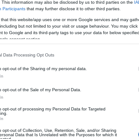
. This information may also be disclosed by us to third parties on the
IA
csokol
Participants
that may further disclose it to other third parties.
csomb
cukor 
 that this website/app uses one or more Google services and may gath
hús
da
including but not limited to your visit or usage behaviour. You may click 
dessze
 to Google and its third-party tags to use your data for below specifi
dijoni 
ogle consent section.
tészta
sajt
ed
l Data Processing Opt Outs
édesbu
édessé
o opt-out of the Sharing of my personal data.
édes k
In
egészs
finoms
o opt-out of the Sale of my Personal Data.
turmix
In
égetett
dessze
to opt-out of processing my Personal Data for Targeted
egysze
ing.
In
egzoti
energia
o opt-out of Collection, Use, Retention, Sale, and/or Sharing
gyümö
ersonal Data that Is Unrelated with the Purposes for which it
lected.